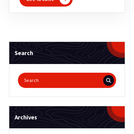
Search
Search
for:
Archives