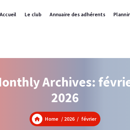
Accueil
Le club
Annuaire des adhérents
Planni
onthly Archives: févri
2026
Home
/
2026
/
février