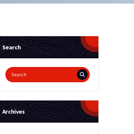
Search
Search
for:
Archives