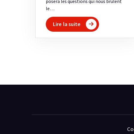
posera les questions qui nous brulent
le…
Lire la suite
Co